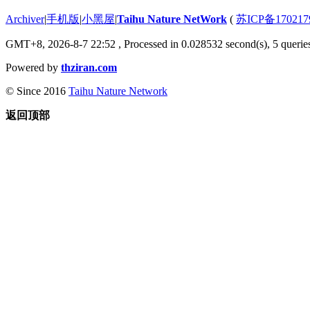
Archiver
|
手机版
|
小黑屋
|
Taihu Nature NetWork
(
苏ICP备170217
GMT+8, 2026-8-7 22:52
, Processed in 0.028532 second(s), 5 queries
Powered by
thziran.com
© Since 2016
Taihu Nature Network
返回顶部