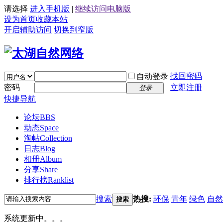
请选择
进入手机版
|
继续访问电脑版
设为首页
收藏本站
开启辅助访问
切换到窄版
找回密码
自动登录
密码
立即注册
登录
快捷导航
论坛
BBS
动态
Space
淘帖
Collection
日志
Blog
相册
Album
分享
Share
排行榜
Ranklist
搜索
热搜:
环保
青年
绿色
自然
搜索
系统更新中。。。