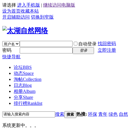
请选择
进入手机版
|
继续访问电脑版
设为首页
收藏本站
开启辅助访问
切换到窄版
找回密码
自动登录
密码
立即注册
登录
快捷导航
论坛
BBS
动态
Space
淘帖
Collection
日志
Blog
相册
Album
分享
Share
排行榜
Ranklist
搜索
热搜:
环保
青年
绿色
自然
搜索
系统更新中。。。