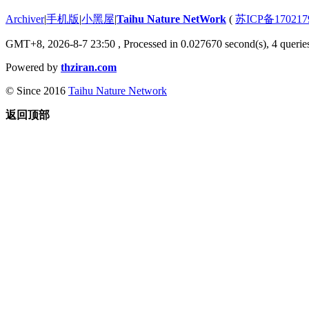
Archiver
|
手机版
|
小黑屋
|
Taihu Nature NetWork
(
苏ICP备170217
GMT+8, 2026-8-7 23:50
, Processed in 0.027670 second(s), 4 queries
Powered by
thziran.com
© Since 2016
Taihu Nature Network
返回顶部