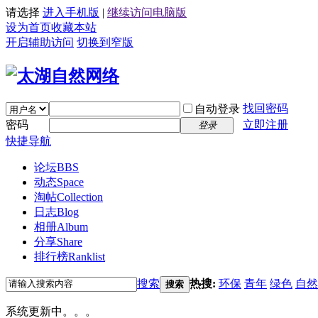
请选择
进入手机版
|
继续访问电脑版
设为首页
收藏本站
开启辅助访问
切换到窄版
找回密码
自动登录
密码
立即注册
登录
快捷导航
论坛
BBS
动态
Space
淘帖
Collection
日志
Blog
相册
Album
分享
Share
排行榜
Ranklist
搜索
热搜:
环保
青年
绿色
自然
搜索
系统更新中。。。