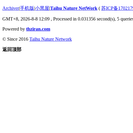
Archiver
|
手机版
|
小黑屋
|
Taihu Nature NetWork
(
苏ICP备170217
GMT+8, 2026-8-8 12:09
, Processed in 0.031356 second(s), 5 queries
Powered by
thziran.com
© Since 2016
Taihu Nature Network
返回顶部