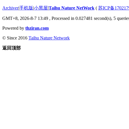
Archiver
|
手机版
|
小黑屋
|
Taihu Nature NetWork
(
苏ICP备170217
GMT+8, 2026-8-7 13:49
, Processed in 0.027481 second(s), 5 queries
Powered by
thziran.com
© Since 2016
Taihu Nature Network
返回顶部