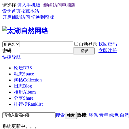
请选择
进入手机版
|
继续访问电脑版
设为首页
收藏本站
开启辅助访问
切换到窄版
找回密码
自动登录
密码
立即注册
登录
快捷导航
论坛
BBS
动态
Space
淘帖
Collection
日志
Blog
相册
Album
分享
Share
排行榜
Ranklist
搜索
热搜:
环保
青年
绿色
自然
搜索
系统更新中。。。