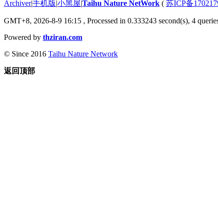
Archiver
|
手机版
|
小黑屋
|
Taihu Nature NetWork
(
苏ICP备170217
GMT+8, 2026-8-9 16:15
, Processed in 0.333243 second(s), 4 queries
Powered by
thziran.com
© Since 2016
Taihu Nature Network
返回顶部