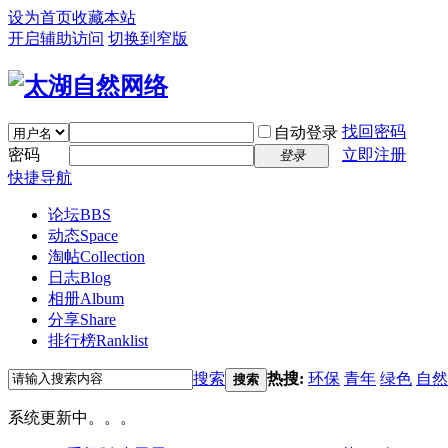
设为首页
收藏本站
开启辅助访问
切换到窄版
找回密码
自动登录
密码
立即注册
登录
快捷导航
论坛
BBS
动态
Space
淘帖
Collection
日志
Blog
相册
Album
分享
Share
排行榜
Ranklist
搜索
热搜:
环保
青年
绿色
自然
搜索
系统更新中。。。