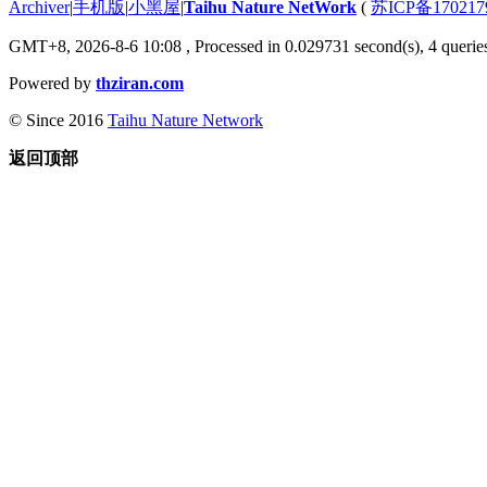
Archiver
|
手机版
|
小黑屋
|
Taihu Nature NetWork
(
苏ICP备170217
GMT+8, 2026-8-6 10:08
, Processed in 0.029731 second(s), 4 queries
Powered by
thziran.com
© Since 2016
Taihu Nature Network
返回顶部