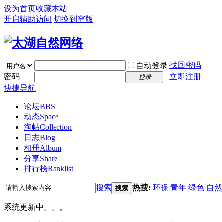
设为首页
收藏本站
开启辅助访问
切换到窄版
找回密码
自动登录
密码
立即注册
登录
快捷导航
论坛
BBS
动态
Space
淘帖
Collection
日志
Blog
相册
Album
分享
Share
排行榜
Ranklist
搜索
热搜:
环保
青年
绿色
自然
搜索
系统更新中。。。