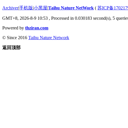
Archiver
|
手机版
|
小黑屋
|
Taihu Nature NetWork
(
苏ICP备170217
GMT+8, 2026-8-9 10:53
, Processed in 0.030183 second(s), 5 queries
Powered by
thziran.com
© Since 2016
Taihu Nature Network
返回顶部