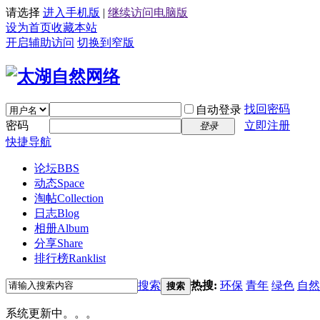
请选择
进入手机版
|
继续访问电脑版
设为首页
收藏本站
开启辅助访问
切换到窄版
找回密码
自动登录
密码
立即注册
登录
快捷导航
论坛
BBS
动态
Space
淘帖
Collection
日志
Blog
相册
Album
分享
Share
排行榜
Ranklist
搜索
热搜:
环保
青年
绿色
自然
搜索
系统更新中。。。