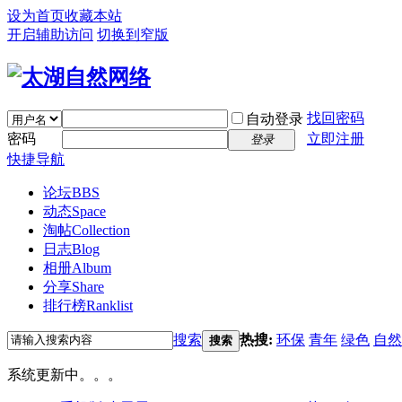
设为首页
收藏本站
开启辅助访问
切换到窄版
找回密码
自动登录
密码
立即注册
登录
快捷导航
论坛
BBS
动态
Space
淘帖
Collection
日志
Blog
相册
Album
分享
Share
排行榜
Ranklist
搜索
热搜:
环保
青年
绿色
自然
搜索
系统更新中。。。