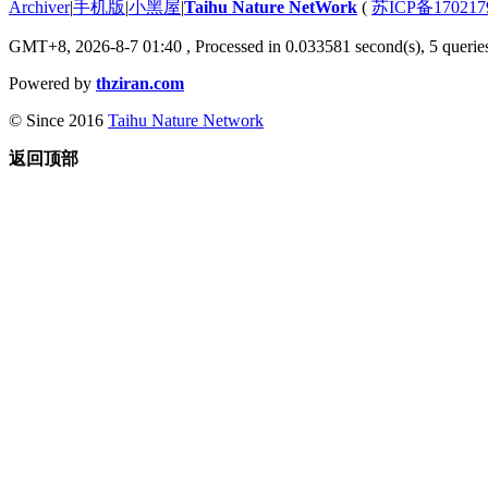
Archiver
|
手机版
|
小黑屋
|
Taihu Nature NetWork
(
苏ICP备170217
GMT+8, 2026-8-7 01:40
, Processed in 0.033581 second(s), 5 queries
Powered by
thziran.com
© Since 2016
Taihu Nature Network
返回顶部