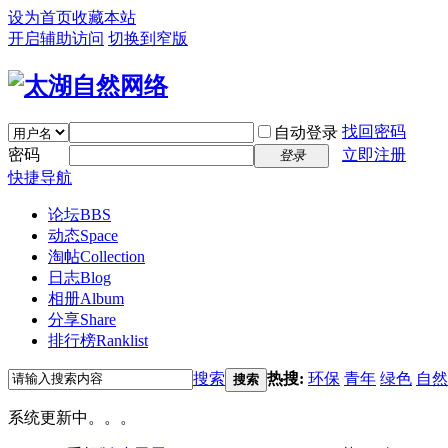
设为首页
收藏本站
开启辅助访问
切换到窄版
找回密码
自动登录
密码
立即注册
登录
快捷导航
论坛
BBS
动态
Space
淘帖
Collection
日志
Blog
相册
Album
分享
Share
排行榜
Ranklist
搜索
热搜:
环保
青年
绿色
自然
搜索
系统更新中。。。