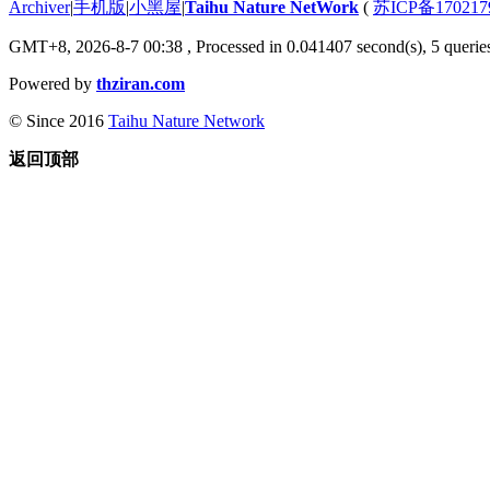
Archiver
|
手机版
|
小黑屋
|
Taihu Nature NetWork
(
苏ICP备170217
GMT+8, 2026-8-7 00:38
, Processed in 0.041407 second(s), 5 queries
Powered by
thziran.com
© Since 2016
Taihu Nature Network
返回顶部